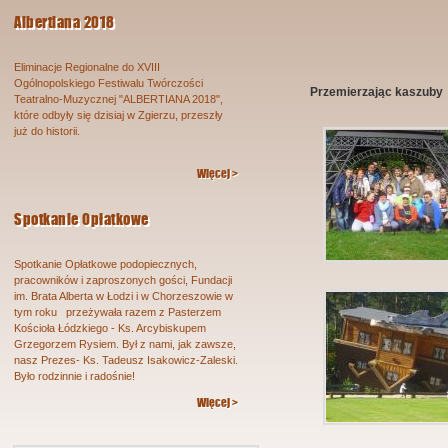
Albertiana 2018
Eliminacje Regionalne do XVIII
Ogólnopolskiego Festiwalu Twórczości
Przemierzając kaszuby
Teatralno-Muzycznej "ALBERTIANA 2018",
które odbyły się dzisiaj w Zgierzu, przeszły
już do historii.
Więcej >
Spotkanie Opłatkowe
Spotkanie Opłatkowe podopiecznych,
pracowników i zaproszonych gości, Fundacji
im. Brata Alberta w Łodzi i w Chorzeszowie w
tym roku przeżywała razem z Pasterzem
Kościoła Łódzkiego - Ks. Arcybiskupem
Grzegorzem Rysiem. Był z nami, jak zawsze,
nasz Prezes- Ks. Tadeusz Isakowicz-Zaleski.
Było rodzinnie i radośnie!
Więcej >