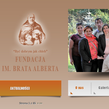
O nas
Galeri
Strona 1 z 65
>
>>