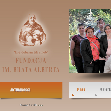
O nas
Galeri
Strona 1 z 65
>
>>