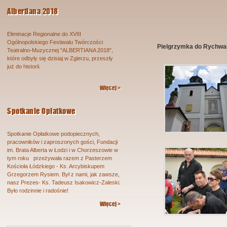
Albertiana 2018
Eliminacje Regionalne do XVIII
Ogólnopolskiego Festiwalu Twórczości
Pielgrzymka do Rychwa
Teatralno-Muzycznej "ALBERTIANA 2018",
które odbyły się dzisiaj w Zgierzu, przeszły
już do historii.
Więcej >
Spotkanie Opłatkowe
Spotkanie Opłatkowe podopiecznych,
pracowników i zaproszonych gości, Fundacji
im. Brata Alberta w Łodzi i w Chorzeszowie w
tym roku przeżywała razem z Pasterzem
Kościoła Łódzkiego - Ks. Arcybiskupem
Grzegorzem Rysiem. Był z nami, jak zawsze,
nasz Prezes- Ks. Tadeusz Isakowicz-Zaleski.
Było rodzinnie i radośnie!
Więcej >