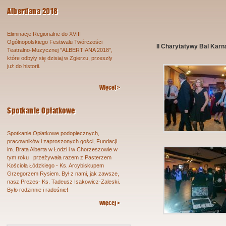
Albertiana 2018
Eliminacje Regionalne do XVIII
Ogólnopolskiego Festiwalu Twórczości
II Charytatywy Bal Kar
Teatralno-Muzycznej "ALBERTIANA 2018",
które odbyły się dzisiaj w Zgierzu, przeszły
już do historii.
Więcej >
Spotkanie Opłatkowe
Spotkanie Opłatkowe podopiecznych,
pracowników i zaproszonych gości, Fundacji
im. Brata Alberta w Łodzi i w Chorzeszowie w
tym roku przeżywała razem z Pasterzem
Kościoła Łódzkiego - Ks. Arcybiskupem
Grzegorzem Rysiem. Był z nami, jak zawsze,
nasz Prezes- Ks. Tadeusz Isakowicz-Zaleski.
Było rodzinnie i radośnie!
Więcej >