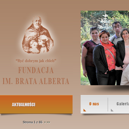
O nas
Galeri
Strona 1 z 65
>
>>