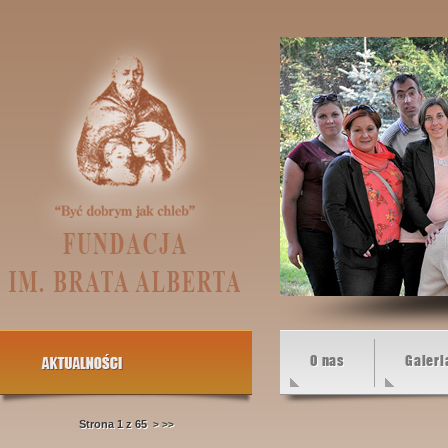
O nas
Galeri
Strona 1 z 65
>
>>