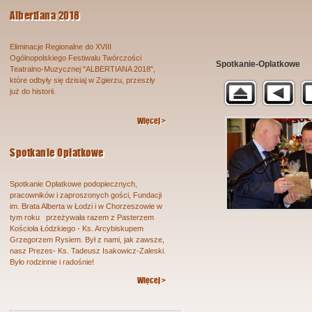
Albertiana 2018
Eliminacje Regionalne do XVIII
Ogólnopolskiego Festiwalu Twórczości
Spotkanie-Oplatkowe
Teatralno-Muzycznej "ALBERTIANA 2018",
które odbyły się dzisiaj w Zgierzu, przeszły
już do historii.
Więcej >
Spotkanie Opłatkowe
Spotkanie Opłatkowe podopiecznych,
pracowników i zaproszonych gości, Fundacji
im. Brata Alberta w Łodzi i w Chorzeszowie w
tym roku przeżywała razem z Pasterzem
Kościoła Łódzkiego - Ks. Arcybiskupem
Grzegorzem Rysiem. Był z nami, jak zawsze,
nasz Prezes- Ks. Tadeusz Isakowicz-Zaleski.
Było rodzinnie i radośnie!
Więcej >